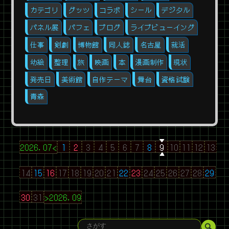
カテゴリ
グッツ
コラボ
シール
デジタル
パネル展
パフェ
ブログ
ライブビューイング
仕事
剣劇
博物館
同人誌
名古屋
就活
幼絵
整理
旅
映画
本
漫画制作
現状
発売日
美術館
自作テーマ
舞台
資格試験
青森
2026.07<
1
2
3
4
5
6
7
8
9
10
11
12
13
14
15
16
17
18
19
20
21
22
23
24
25
26
27
28
29
30
31
>2026.09