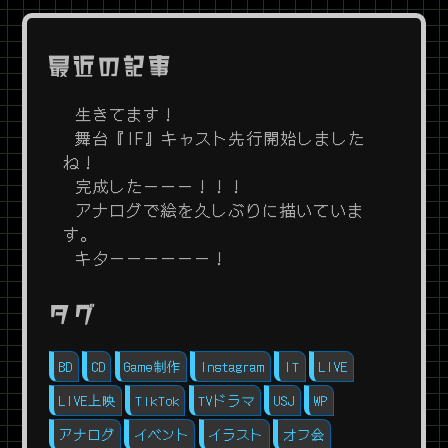
最近の記事
生きてます！
舞台『IF』キャスト先行開始しました
ね！
完成したーーー！！！
アナログで絵を久しぶりに描いていま
す。
キターーーーーー！
タグ
BD
CD
Game制作
Instagram
IT
LIVE
LIVE上映
TikTok
TVドラマ
USJ
WP
アナログ
イベント
イラスト
オフ会