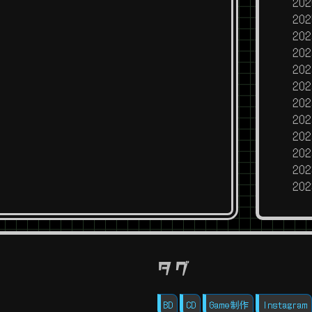
20
20
20
20
20
20
20
20
20
20
20
20
タグ
BD
CD
Game制作
Instagram