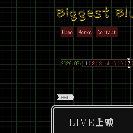
Biggest Bl
Home
Works
Contact
2026.07<
1
2
3
4
5
6
7
HOME
LIVE上映