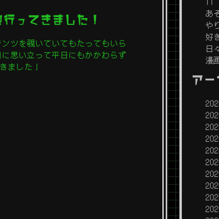
IT
あ
上映行ってきました！
や
好
テンツを覗いていてもたってもいら
日
日に思い立って平日にもかかわらず
漫
行きました！
アー
20
20
20
20
20
20
20
20
20
20