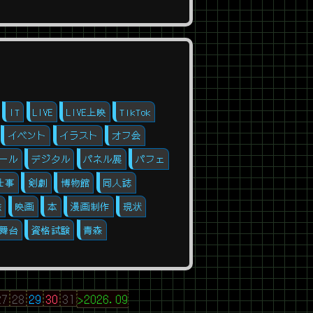
IT
LIVE
LIVE上映
TikTok
イベント
イラスト
オフ会
ール
デジタル
パネル展
パフェ
仕事
剣劇
博物館
同人誌
旅
映画
本
漫画制作
現状
舞台
資格試験
青森
27
28
29
30
31
>2026.09