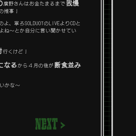
の
我慢
廣野さんはお金たまるまで
の推事！
、寧ろSOLDUOTのLIVEよりCDと
るよね～とか自分に言い聞かせてい
対
行くけど！
になる
断食並み
から４月の後が
ないかな～
NEXT >