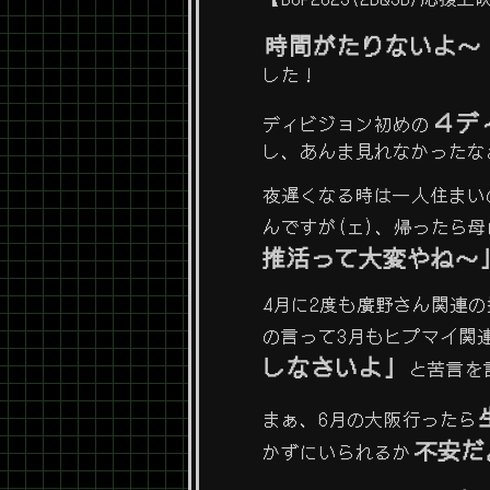
時間がたりないよ～
した！
４デ
ディビジョン初めの
し、あんま見れなかったな
夜遅くなる時は一人住まい
んですが(ェ)、帰ったら母
推活って大変やね～
4月に2度も廣野さん関連
の言って3月もヒプマイ関
しなさいよ」
と苦言を
まぁ、6月の大阪行ったら
不安だ
かずにいられるか