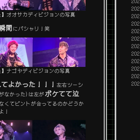
20
20
応援上映】オオサカディビジョンの写真
20
20
瞬間
にパシャリ！笑
20
20
20
20
20
20
応援上映】ナゴヤディビジョンの写真
20
れてよかった！！！
20
左右ツーシ
ボケてて泣
がなかった)は左が
もなくてピントが合ってるのかどうか
よ！