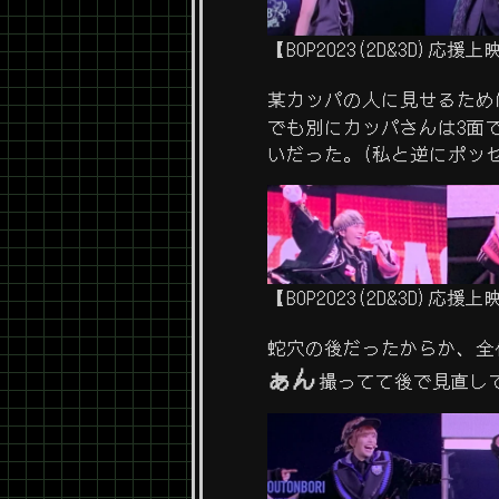
【BOP2023(2D&3D)
某カッパの人に見せるため
でも別にカッパさんは3面で
いだった。(私と逆にポッ
【BOP2023(2D&3D)
蛇穴の後だったからか、全
ぁん
撮ってて後で見直し