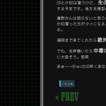
生
CDとかBDは買うけど、
する予定です。後方支援型
廣野さんは困らないと思うのよ
かBD買った方がタメにな
る。
絶
福岡まで来てくれたら
中毒
でも、生声聴いたら
に大変そう。苦笑
あぁ～～BimiのCD早く来
LIVE上映
< PREV