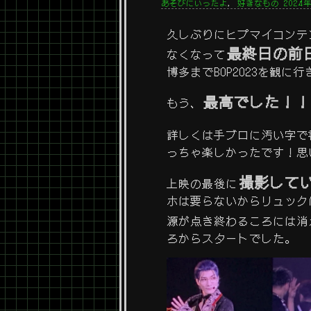
あそびにいったよ
,
好きなもの
2024年
久しぶりにヒプマイコンテ
最終日の前
なくなって
博多までBOP2023を観に
最高でした！！
もう、
詳しくは手ブロに汚い字で
っちゃ楽しかったです！思
撮影して
上映の最後に
ホは要らないからリュック
源が点き終わるころには消
ろからスタートでした。