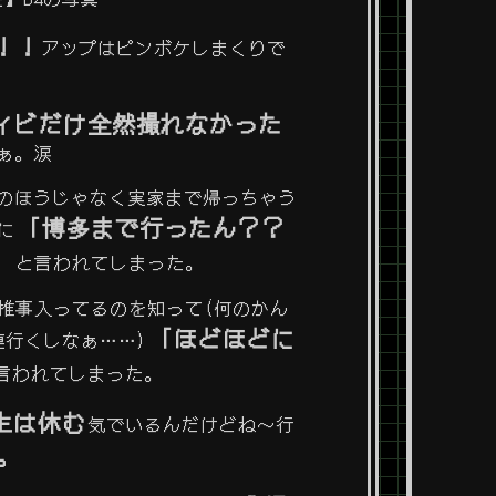
！！
アップはピンボケしまくりで
ィビだけ全然撮れなかった
ぁ。涙
のほうじゃなく実家まで帰っちゃう
「博多まで行ったん？？
に
」
と言われてしまった。
の推事入ってるのを知って(何のかん
「ほどほどに
連行くしなぁ……)
言われてしまった。
生は休む
気でいるんだけどね～行
。