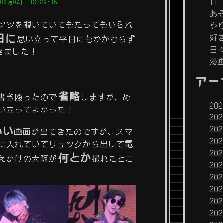
IT
03月04日 18:29:15
あ
ンツを覗いていてもたってもいられ
や
日に
好
思い立って平日にもかかわらず
日
行きました！
漫
アー
省略
書き殴ったので
しますが、め
20
い立ってよかった！
20
いい
20
画面が出てきたのですが、スマ
20
に入れていてリュックから出して電
20
何とか
えかけの大阪が
撮れたとこ
20
20
20
20
20