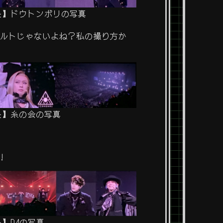
応援上映】ドウトンボリの写真
ォルトじゃないよね？私の撮り方か
援上映】糸の会の写真
！
上映】D4の写真