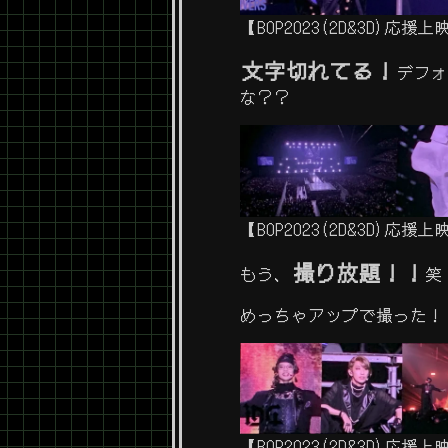
【BOP2023(2D&3D)
文字切れてる！
デフ
な？？
【BOP2023(2D&3D)応
撮り放題！！
もう、
笑
めっちゃアップで撮った！
【BOP2023(2D&3D)応援