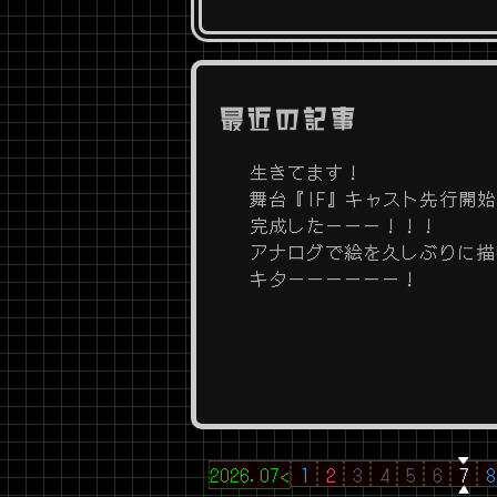
最近の記事
生きてます！
舞台『IF』キャスト先行開
完成したーーー！！！
アナログで絵を久しぶりに描
キターーーーーー！
2026.07<
1
2
3
4
5
6
7
8