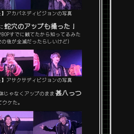
応援上映】アカバネディビジョンの写真
蛇穴のアップも撮った！
に
BOPすでに観てたから知ってるみた
セの後が全滅だったらしいけど)
応援上映】アサクサディビジョンの写真
甚八っつ
体じゃなくアップのまま
てウケた。