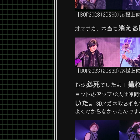
【BOP2023(2D&3D)
消える
オオサカ、本当に
【BOP2023(2D&3D)
必死
撮
もう
でしたよ！
ョットのアップ(3人は時間
いた。
3Dメガネ取る暇
よくわからなかったんです