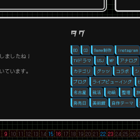
タグ
BD
CD
Game制作
Instagram
始しましたね！
TVドラマ
USJ
WP
アナログ
いています。
カテゴリ
グッツ
コラボ
シ
ブログ
ライブビューイング
名古屋
就活
幼絵
整理
発売日
美術館
自作テーマ
9
10
11
12
13
14
15
16
17
18
19
20
21
22
23
24
25
26