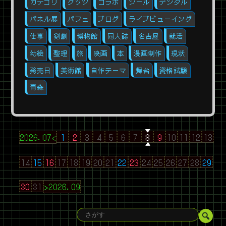
カテゴリ
グッツ
コラボ
シール
デジタル
パネル展
パフェ
ブログ
ライブビューイング
仕事
剣劇
博物館
同人誌
名古屋
就活
幼絵
整理
旅
映画
本
漫画制作
現状
発売日
美術館
自作テーマ
舞台
資格試験
青森
2026.07<
1
2
3
4
5
6
7
8
9
10
11
12
13
14
15
16
17
18
19
20
21
22
23
24
25
26
27
28
29
30
31
>2026.09