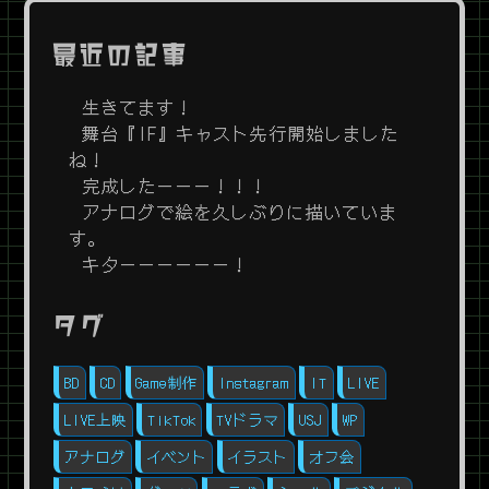
最近の記事
生きてます！
舞台『IF』キャスト先行開始しました
ね！
完成したーーー！！！
アナログで絵を久しぶりに描いていま
す。
キターーーーーー！
タグ
BD
CD
Game制作
Instagram
IT
LIVE
LIVE上映
TikTok
TVドラマ
USJ
WP
アナログ
イベント
イラスト
オフ会