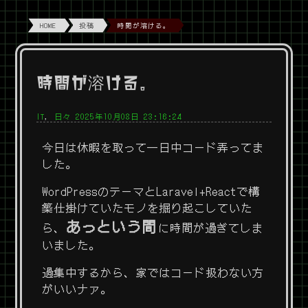
HOME
投稿
時間が溶ける。
時間が溶ける。
IT
,
日々
2025年10月08日 23:16:24
今日は休暇を取って一日中コード弄ってま
した。
WordPressのテーマとLaravel+Reactで構
築仕掛けていたモノを掘り起こしていた
あっという間
ら、
に時間が過ぎてしま
いました。
過集中するから、家ではコード扱わない方
がいいナァ。