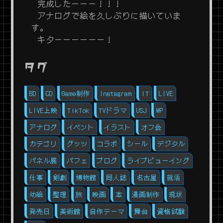
完成したーーー！！！
アナログで絵を久しぶりに描いていま
す。
キターーーーーー！
タグ
BD
CD
Game制作
Instagram
IT
LIVE
LIVE上映
TikTok
TVドラマ
USJ
WP
アナログ
イベント
イラスト
オフ会
カテゴリ
グッツ
コラボ
シール
デジタル
パネル展
パフェ
ブログ
ライブビューイング
仕事
剣劇
博物館
同人誌
名古屋
就活
幼絵
整理
旅
映画
本
漫画制作
現状
発売日
美術館
自作テーマ
舞台
資格試験