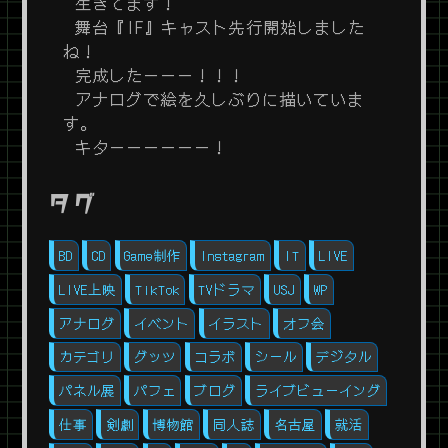
生きてます！
舞台『IF』キャスト先行開始しました
ね！
完成したーーー！！！
アナログで絵を久しぶりに描いていま
す。
キターーーーーー！
タグ
BD
CD
Game制作
Instagram
IT
LIVE
LIVE上映
TikTok
TVドラマ
USJ
WP
アナログ
イベント
イラスト
オフ会
カテゴリ
グッツ
コラボ
シール
デジタル
パネル展
パフェ
ブログ
ライブビューイング
仕事
剣劇
博物館
同人誌
名古屋
就活