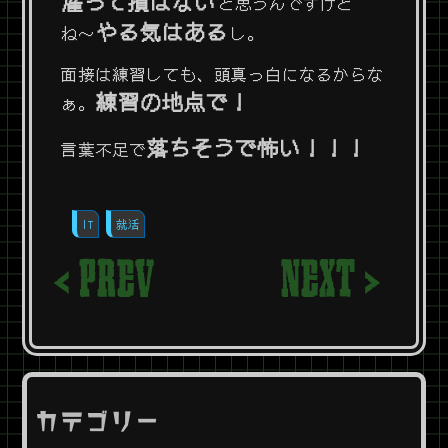
雇って損はない
と思うんですけど
やる気はある
ね〜
し。
面接は練習しても、頭真っ白になるからな
練習の地点で！
ぁ。
落ちそうで怖い！！！
言葉不足で
IT
就活
< PREV
NEXT >
カテゴリー