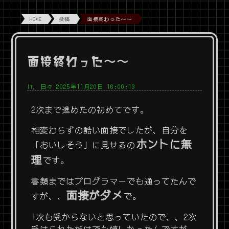
HOME
投稿
面接終わった〜〜
面接終わった〜〜
IT
,
日々
2025年11月20日 16:00:13
2次まで進めたの初めてです。
相変わらずの酷い面接でしたが、自分を
ホントに無
「おいしそう」に見せるの
理
です。
書類まではプログラマーでも通ってたんで
面接がダメ
すが、、
で。
1次も受からないと思っていたので、、2次
受けられただけでも嬉しかったんですが、