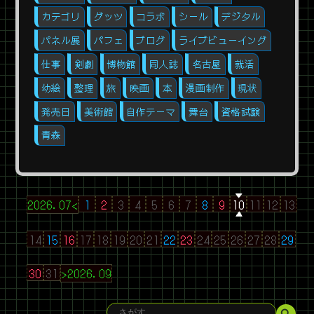
カテゴリ
グッツ
コラボ
シール
デジタル
パネル展
パフェ
ブログ
ライブビューイング
仕事
剣劇
博物館
同人誌
名古屋
就活
幼絵
整理
旅
映画
本
漫画制作
現状
発売日
美術館
自作テーマ
舞台
資格試験
青森
2026.07<
1
2
3
4
5
6
7
8
9
10
11
12
13
14
15
16
17
18
19
20
21
22
23
24
25
26
27
28
29
30
31
>2026.09