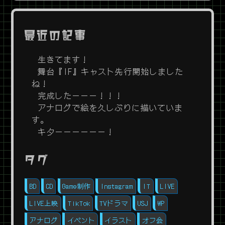
最近の記事
生きてます！
舞台『IF』キャスト先行開始しました
ね！
完成したーーー！！！
アナログで絵を久しぶりに描いていま
す。
キターーーーーー！
タグ
BD
CD
Game制作
Instagram
IT
LIVE
LIVE上映
TikTok
TVドラマ
USJ
WP
アナログ
イベント
イラスト
オフ会